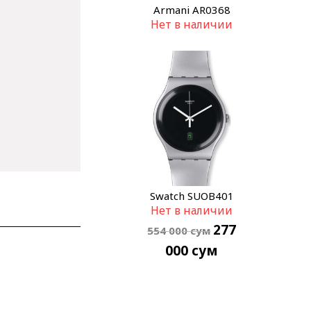
Armani AR0368
Нет в наличии
Swatch SUOB401
Нет в наличии
277
554 000
сум
000
сум