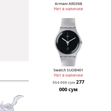
Armani AR0368
Нет в наличии
Swatch SUOB401
Нет в наличии
277
554 000
сум
000
сум