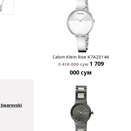
Calvin Klein Rise K7A23146
1 709
3 418 000
сум
000
сум
Swarovski