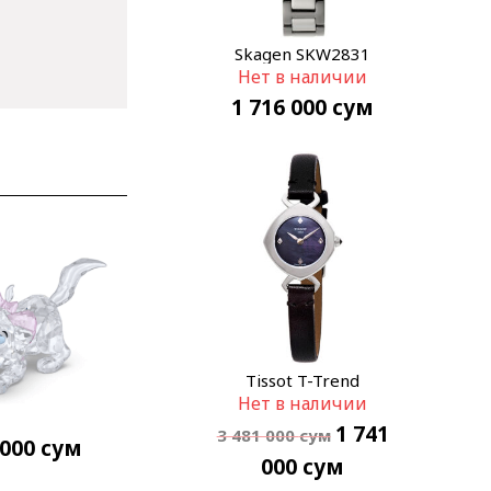
Skagen SKW2831
Нет в наличии
1 716 000
сум
Tissot T-Trend
Нет в наличии
T113.109.16.126.00
1 741
3 481 000
сум
 000
сум
000
сум