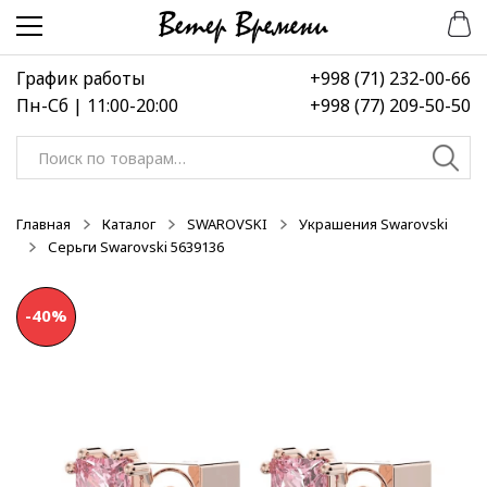
Перейти
Перейти
-40%
-40%
-40%
к
к
навигации
содержимому
График работы
+998 (71) 232-00-66
Пн-Сб | 11:00-20:00
+998 (77) 209-50-50
Искать:
Главная
Каталог
SWAROVSKI
Украшения Swarovski
Серьги Swarovski 5639136
-40%