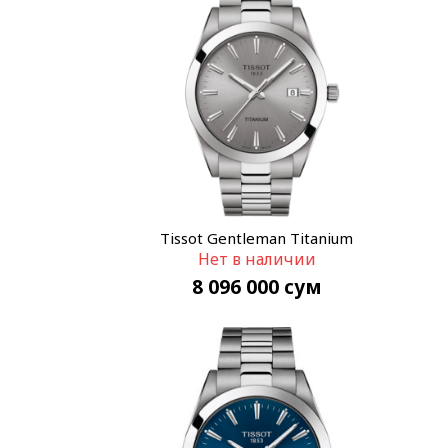
Tissot Gentleman Titanium
Нет в наличии
T127.410.44.081.00
8 096 000
сум