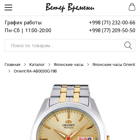
Перейти
Перейти
-50%
-30%
-30%
к
к
навигации
содержимому
График работы
+998 (71) 232-00-66
Пн-Сб | 11:00-20:00
+998 (77) 209-50-50
Искать:
Главная
Каталог
Японские часы
Японские часы Orient
Orient RA-AB0030G19B