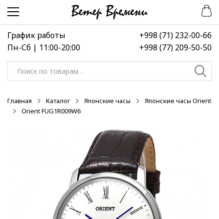
Перейти
Перейти
-20%
-50%
-50%
к
к
навигации
содержимому
График работы
+998 (71) 232-00-66
Пн-Сб | 11:00-20:00
+998 (77) 209-50-50
Искать:
Главная
Каталог
Японские часы
Японские часы Orient
Orient FUG1R009W6