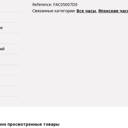
Reference:
FAC05007D0
Связанные категории:
Все часы
,
Японские час
ые
кий
вно просмотренные товары