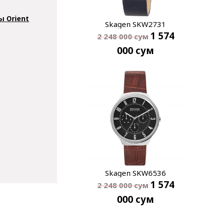
ы Orient
Skagen SKW2731
1 574
2 248 000
сум
000
сум
Skagen SKW6536
1 574
2 248 000
сум
000
сум