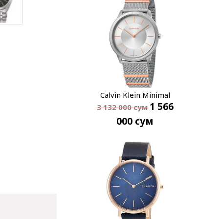
Calvin Klein Minimal
1 566
K3M511Y6
3 132 000
сум
000
сум