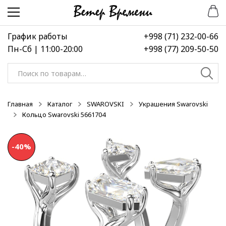
Перейти
Перейти
-50%
к
к
навигации
содержимому
График работы
+998 (71) 232-00-66
Пн-Сб | 11:00-20:00
+998 (77) 209-50-50
Искать:
Главная
Каталог
SWAROVSKI
Украшения Swarovski
Кольцо Swarovski 5661704
-40%