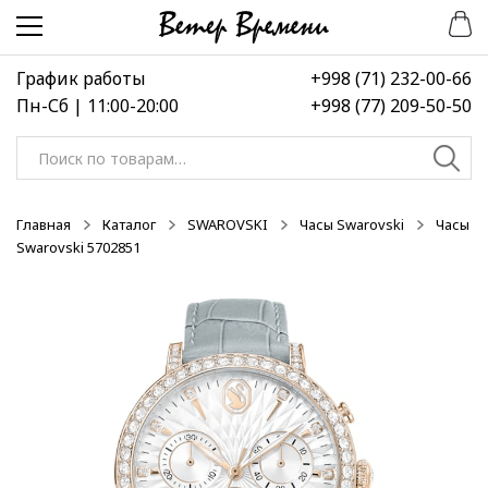
Перейти
Перейти
-30%
к
к
навигации
содержимому
График работы
+998 (71) 232-00-66
Пн-Сб | 11:00-20:00
+998 (77) 209-50-50
Искать:
Главная
Каталог
SWAROVSKI
Часы Swarovski
Часы
Swarovski 5702851