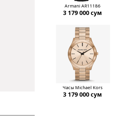
Armani AR11186
3 179 000
сум
Часы Michael Kors
3 179 000
сум
MK9122