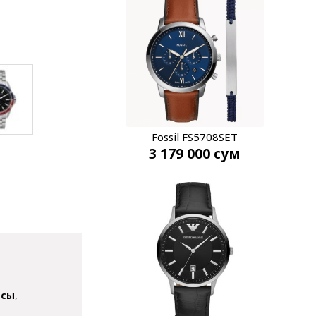
Fossil FS5708SET
3 179 000
сум
асы
,