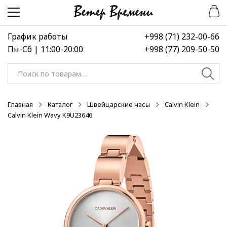
Перейти
Перейти
-50%
-50%
-50%
к
к
навигации
содержимому
График работы
+998 (71) 232-00-66
Пн-Сб | 11:00-20:00
+998 (77) 209-50-50
Искать:
Главная
Каталог
Швейцарские часы
Calvin Klein
Calvin Klein Wavy K9U23646