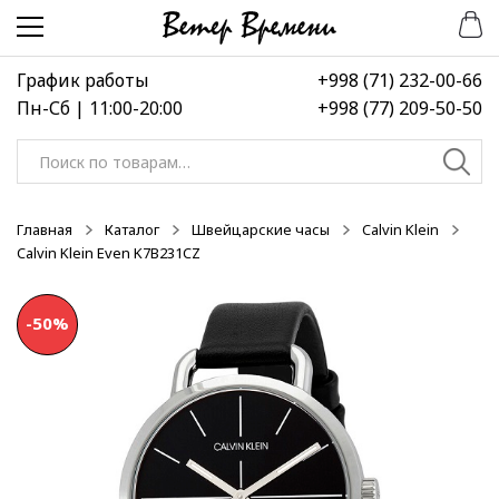
Перейти
Перейти
-40%
к
к
навигации
содержимому
График работы
+998 (71) 232-00-66
Пн-Сб | 11:00-20:00
+998 (77) 209-50-50
Искать:
Главная
Каталог
Швейцарские часы
Calvin Klein
Calvin Klein Even K7B231CZ
-50%