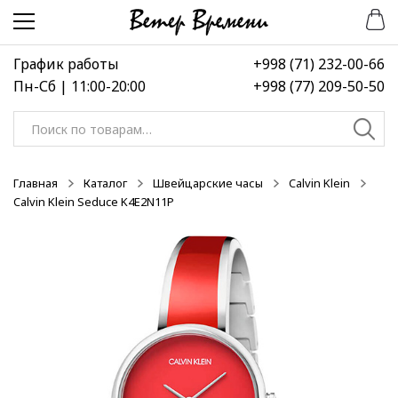
Перейти
Перейти
-50%
-50%
-50%
к
к
навигации
содержимому
График работы
+998 (71) 232-00-66
Пн-Сб | 11:00-20:00
+998 (77) 209-50-50
Искать:
Главная
Каталог
Швейцарские часы
Calvin Klein
Calvin Klein Seduce K4E2N11P