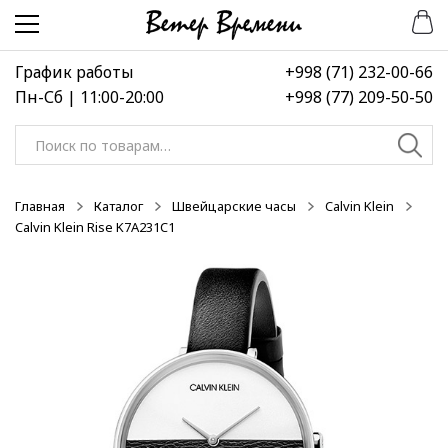
Перейти
Перейти
-50%
-50%
-50%
к
к
навигации
содержимому
График работы
+998 (71) 232-00-66
Пн-Сб | 11:00-20:00
+998 (77) 209-50-50
Искать:
Главная
Каталог
Швейцарские часы
Calvin Klein
Calvin Klein Rise K7A231C1