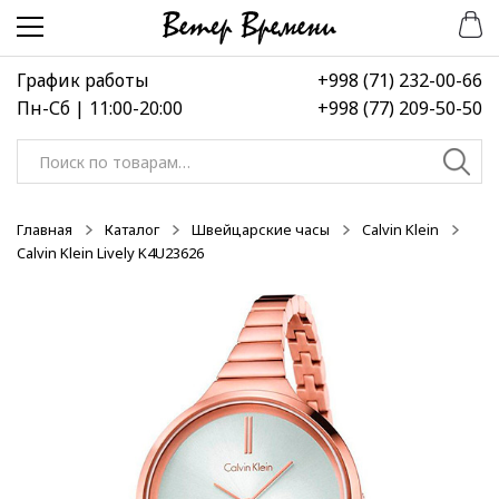
Перейти
Перейти
-50%
-50%
-50%
к
к
навигации
содержимому
График работы
+998 (71) 232-00-66
Пн-Сб | 11:00-20:00
+998 (77) 209-50-50
Искать:
Главная
Каталог
Швейцарские часы
Calvin Klein
Calvin Klein Lively K4U23626