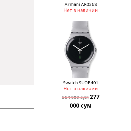
Armani AR0368
Нет в наличии
Swatch SUOB401
Нет в наличии
277
554 000
сум
000
сум