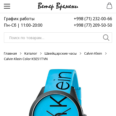
Перейти
Перейти
-50%
к
к
навигации
содержимому
График работы
+998 (71) 232-00-66
Пн-Сб | 11:00-20:00
+998 (77) 209-50-50
Искать:
Главная
Каталог
Швейцарские часы
Calvin Klein
Calvin Klein Color K5E51TVN