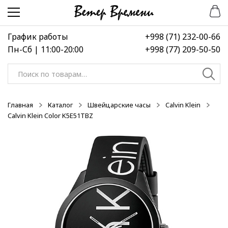
Перейти
Перейти
-50%
к
к
навигации
содержимому
График работы
+998 (71) 232-00-66
Пн-Сб | 11:00-20:00
+998 (77) 209-50-50
Искать:
Главная
Каталог
Швейцарские часы
Calvin Klein
Calvin Klein Color K5E51TBZ