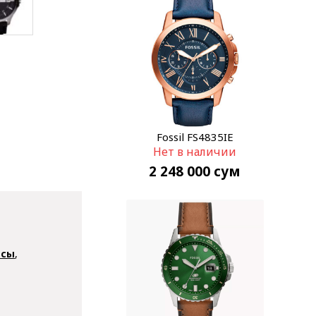
Fossil FS4835IE
Нет в наличии
2 248 000
сум
асы
,