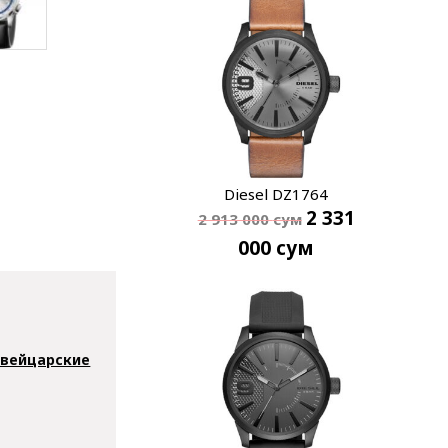
Diesel DZ1764
2 331
2 913 000
сум
000
сум
вейцарские