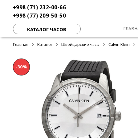
Перейти
Перейти
+998 (71) 232-00-66
-20%
-20%
-20%
к
к
+998 (77) 209-50-50
навигации
содержимому
ГЛАВН
КАТАЛОГ ЧАСОВ
Главная
Каталог
Швейцарские часы
Calvin Klein
-30%