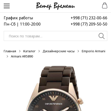
Перейти
Перейти
-50%
-50%
-50%
к
к
навигации
содержимому
График работы
+998 (71) 232-00-66
Пн-Сб | 11:00-20:00
+998 (77) 209-50-50
Искать:
Главная
Каталог
Дизайнерские часы
Emporio Armani
Armani AR5890