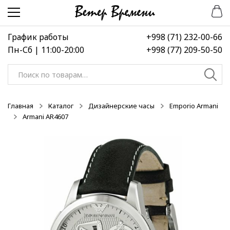
Перейти
Перейти
-50%
-50%
-50%
к
к
навигации
содержимому
График работы
+998 (71) 232-00-66
Пн-Сб | 11:00-20:00
+998 (77) 209-50-50
Искать:
Главная
Каталог
Дизайнерские часы
Emporio Armani
Armani AR4607