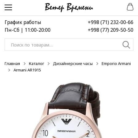
Перейти
Перейти
-50%
-50%
-50%
к
к
навигации
содержимому
График работы
+998 (71) 232-00-66
Пн-Сб | 11:00-20:00
+998 (77) 209-50-50
Искать:
Главная
Каталог
Дизайнерские часы
Emporio Armani
Armani AR1915