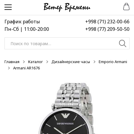
Перейти
Перейти
-50%
-50%
-50%
к
к
навигации
содержимому
График работы
+998 (71) 232-00-66
Пн-Сб | 11:00-20:00
+998 (77) 209-50-50
Искать:
Главная
Каталог
Дизайнерские часы
Emporio Armani
Armani AR1676