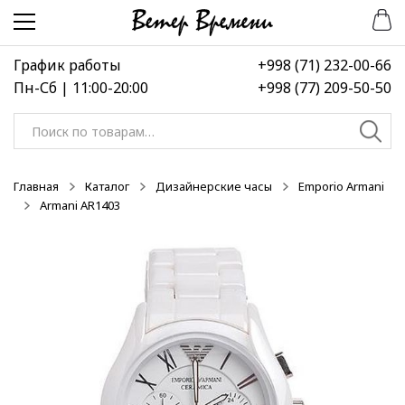
Перейти
Перейти
-50%
-50%
-50%
к
к
навигации
содержимому
График работы
+998 (71) 232-00-66
Пн-Сб | 11:00-20:00
+998 (77) 209-50-50
Искать:
Главная
Каталог
Дизайнерские часы
Emporio Armani
Armani AR1403