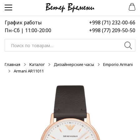
Перейти
Перейти
-50%
-50%
-50%
к
к
навигации
содержимому
График работы
+998 (71) 232-00-66
Пн-Сб | 11:00-20:00
+998 (77) 209-50-50
Искать:
Главная
Каталог
Дизайнерские часы
Emporio Armani
Armani AR11011