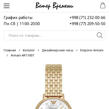
Перейти
Перейти
-50%
-50%
-50%
к
к
навигации
содержимому
График работы
+998 (71) 232-00-66
Пн-Сб | 11:00-20:00
+998 (77) 209-50-50
Искать:
Главная
Каталог
Дизайнерские часы
Emporio Armani
Armani AR11007