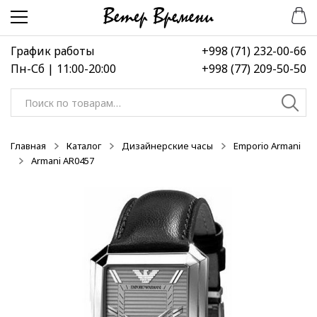
Перейти
Перейти
-50%
-50%
-50%
к
к
навигации
содержимому
График работы
+998 (71) 232-00-66
Пн-Сб | 11:00-20:00
+998 (77) 209-50-50
Искать:
Главная
Каталог
Дизайнерские часы
Emporio Armani
Armani AR0457