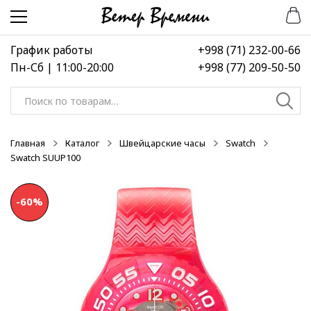
Перейти
Перейти
-40%
-40%
-40%
к
к
навигации
содержимому
График работы
+998 (71) 232-00-66
Пн-Сб | 11:00-20:00
+998 (77) 209-50-50
Искать:
Главная
Каталог
Швейцарские часы
Swatch
Swatch SUUP100
-60%