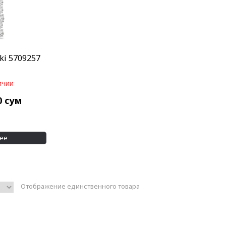
ki 5709257
ичии
0
сум
ее
Отображение единственного товара