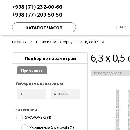
Перейти
Перейти
+998 (71) 232-00-66
к
к
+998 (77) 209-50-50
навигации
содержимому
ГЛАВН
КАТАЛОГ ЧАСОВ
Главная
Товар Размер корпуса
6,3 х 0,5 см
6,3 х 0,5
Подбор по параметрам
Применить
Выберите диапазон цен
Категории
SWAROVSKI
(1)
Украшения Swarovski
(1)