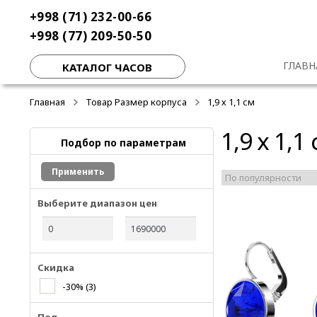
Перейти
Перейти
+998 (71) 232-00-66
к
к
+998 (77) 209-50-50
навигации
содержимому
ГЛАВН
КАТАЛОГ ЧАСОВ
Главная
Товар Размер корпуса
1,9 х 1,1 см
1,9 х 1,1
Подбор по параметрам
Применить
Выберите диапазон цен
Скидка
-30%
(3)