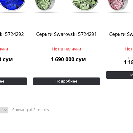
ki 5724292
Серьги Swarovski 5724291
Серьги Sw
ичии
Нет в наличии
Нет
1 
0
сум
1 690 000
сум
1 1
П
ее
Подробнее
Showing all 3 results