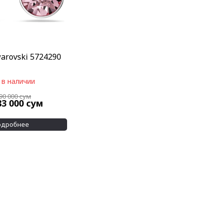
arovski 5724290
 в наличии
690 000
сум
83 000
сум
одробнее