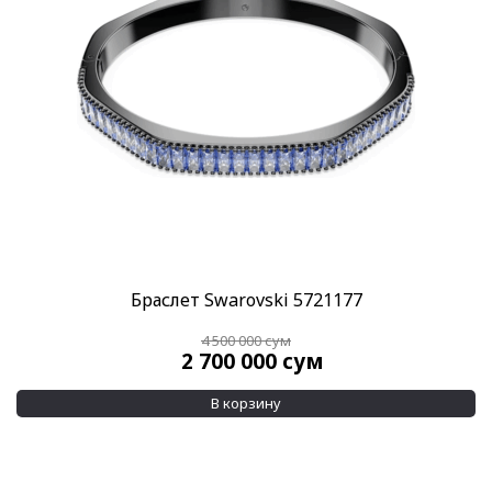
Скидка
-30%
(1)
-40%
(4)
Пол
Женские
(4)
Категории
SWAROVSKI
(6)
Украшения Swarovski
(6)
Браслет Swarovski 5721177
Бренд
4 500 000
сум
Swarovski
(6)
2 700 000
сум
Материал браслета
В корзину
Позолота
(1)
Родиевое покрытие
(3)
Показывать больше