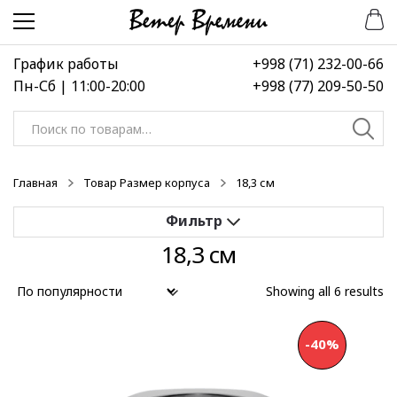
Перейти
Перейти
к
к
навигации
содержимому
График работы
+998 (71) 232-00-66
Пн-Сб | 11:00-20:00
+998 (77) 209-50-50
Искать:
Главная
Товар Размер корпуса
18,3 см
18,3 см
Применить
Showing all 6 results
Выберите диапазон цен
-40%