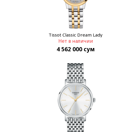
Tissot Classic Dream Lady
Нет в наличии
T129.210.22.031.00
4 562 000
сум