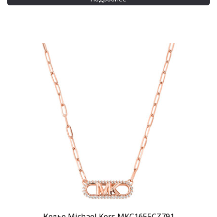
Колье Michael Kors MKC1655CZ791