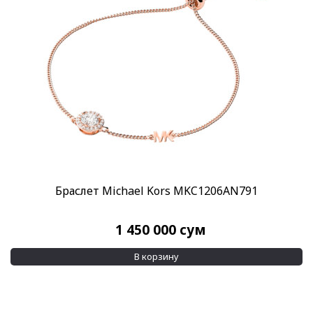
Пол
Женские
(21)
Категории
Украшения Michael Kors
(21)
Бренд
Michael Kors
(21)
Дополнительно
Серьги
(2)
Браслет Michael Kors MKC1206AN791
Цирконий
(21)
Применить
1 450 000
сум
В корзину