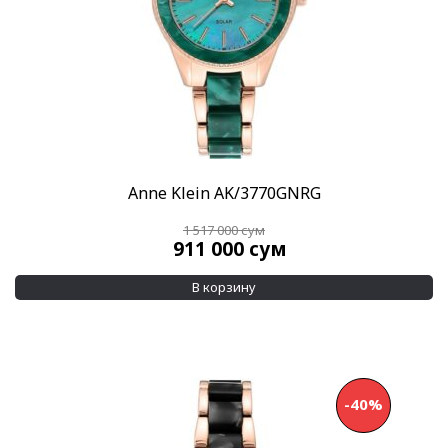
Anne Klein AK/3770GNRG
1 517 000
сум
911 000
сум
В корзину
-40%