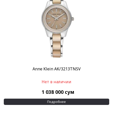
Скидка
-10%
(2)
-20%
(1)
Показывать больше
Пол
Женские
(18)
Мужские
(1)
Категории
Дизайнерские часы
(19)
Anne Klein AK/3213TNSV
Все часы
(19)
Нет в наличии
Бренд
1 038 000
сум
Anne Klein
(16)
Emporio Armani
(3)
Подробнее
Стиль