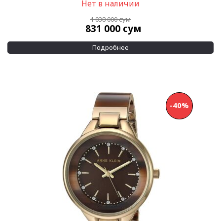
Нет в наличии
Водозащита
1 038 000
сум
831 000
сум
30 м
(16)
50 м
(3)
Подробнее
Дополнительно
Swarovski crystals
(11)
Солнечная батарея
(2)
-40%
Применить