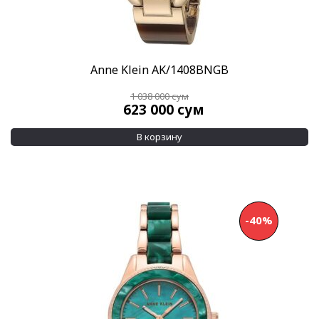
Anne Klein AK/1408BNGB
1 038 000
сум
623 000
сум
В корзину
-40%