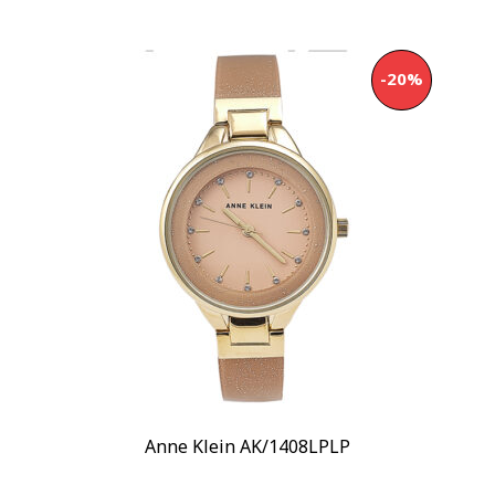
Дизайнерские
(19)
Классические
(4)
-20%
Стекло
Минеральное
(19)
Механизм
Кварцевый
(19)
Материал корпуса
Сталь
(4)
Сталь/PVD
(14)
Показывать больше
Размер корпуса
30 мм
(2)
Anne Klein AK/1408LPLP
32 мм
(1)
Показывать больше