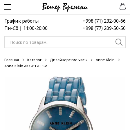
Перейти
Перейти
-50%
-50%
-50%
к
к
навигации
содержимому
График работы
+998 (71) 232-00-66
Пн-Сб | 11:00-20:00
+998 (77) 209-50-50
Искать:
Главная
Каталог
Дизайнерские часы
Anne Klein
Anne Klein AK/2617BLSV