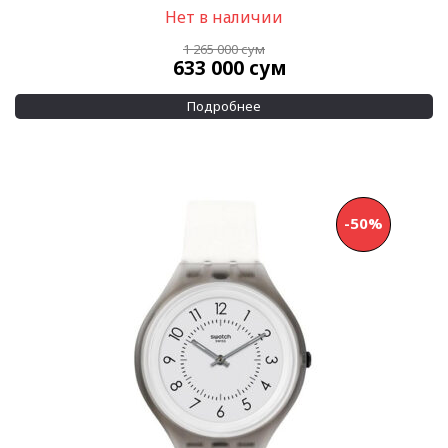
Минеральное
(16)
Нет в наличии
Показывать больше
1 265 000
сум
633 000
сум
Механизм
Подробнее
Автоподзавод
(5)
Кварцевый
(103)
Показывать больше
Материал браслета
-50%
Каучук
(3)
Кожа
(6)
Показывать больше
Размер корпуса
25 мм
(6)
34 мм
(21)
Показывать больше