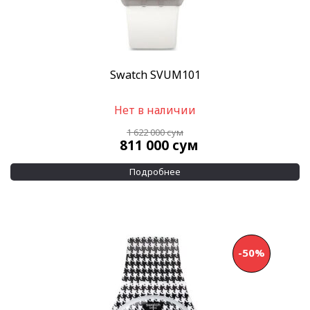
Водозащита
100 м
(1)
200 м
(2)
Показывать больше
Swatch SVUM101
Дополнительно
Нет в наличии
Find My
(10)
1 622 000
сум
Применить
811 000
сум
Подробнее
-50%