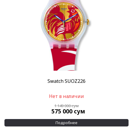
Скидка
-15%
(3)
-50%
(72)
Показывать больше
Пол
Женские
(92)
Мужские
(60)
Категории
Швейцарские часы
(87)
Swatch SUOZ226
Дизайнерские часы
(9)
Нет в наличии
Японские часы
(1)
1 149 000
сум
Casio
(1)
575 000
сум
Casio Standart
(1)
Подробнее
Все часы
(112)