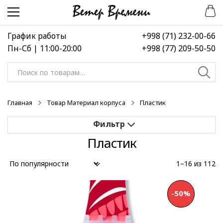
Перейти
Перейти
к
к
навигации
содержимому
График работы
+998 (71) 232-00-66
Пн-Сб | 11:00-20:00
+998 (77) 209-50-50
Искать:
Главная
Товар Материал корпуса
Пластик
Пластик
Применить
1–16 из 112
Выберите диапазон цен
-50%