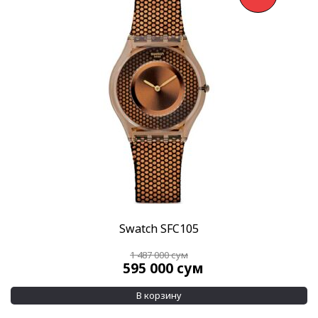
Swatch SFC105
1 487 000
сум
595 000
сум
В корзину