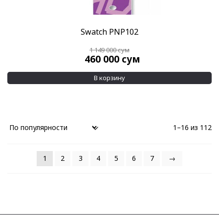
Swatch PNP102
1 149 000
сум
460 000
сум
В корзину
1–16 из 112
1
2
3
4
5
6
7
→