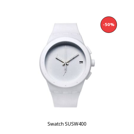
Смарт часы и кольца Ice-Watch
(15)
Смарт часы Ice Watch
(10)
Часы Ice Watch
(5)
-50%
Бренд
Anne Klein
(3)
Armani Exchange
(3)
Casio
(1)
Показывать больше
Стиль
Дизайнерские
(81)
Классические
(1)
Повседневные
(50)
Стекло
Swatch SUSW400
AMOLED 1.75''
(4)