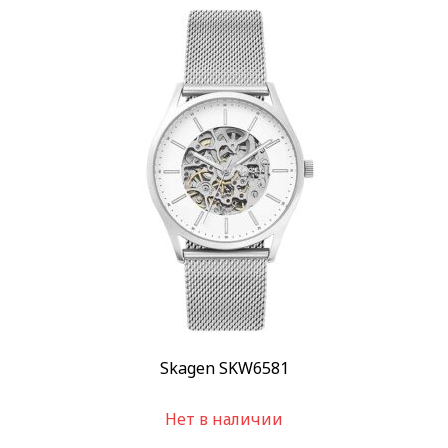
Спортивные
(12)
Стекло
Минеральное
(257)
Механизм
Автоподзавод
(2)
Кварцевый
(255)
Показывать больше
Материал корпуса
Алюминий
(1)
Алюминий/PVD
(9)
Показывать больше
Skagen SKW6581
Материал браслета
Керамика
(6)
Нет в наличии
Кожа
(107)