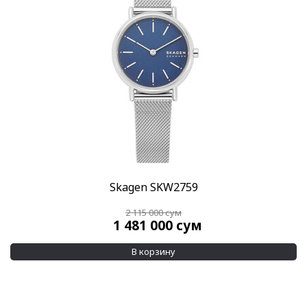
Скидка
-10%
(3)
-20%
(1)
Показывать больше
Пол
Женские
(161)
Мужские
(98)
Категории
Дизайнерские часы
(257)
Skagen SKW2759
Все часы
(257)
2 115 000
сум
1 481 000
сум
Стиль
В корзину
Дизайнерские
(220)
Классические
(31)
Повседневные
(9)