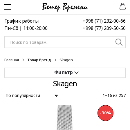
Перейти
Перейти
к
к
навигации
содержимому
График работы
+998 (71) 232-00-66
Пн-Сб | 11:00-20:00
+998 (77) 209-50-50
Искать:
Главная
Товар Бренд
Skagen
Skagen
Применить
1–16 из 257
Выберите диапазон цен
-30%