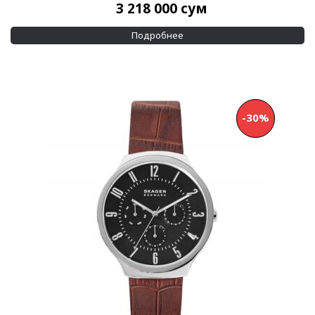
Показывать больше
3 218 000
сум
Размер корпуса
Подробнее
20 мм
(2)
20,5 мм
(2)
Показывать больше
-30%
Водозащита
30 м
(244)
50 м
(13)
Дополнительно
Swarovski crystals
(1)
Кристаллы на циферблате
(3)
Показывать больше
Применить