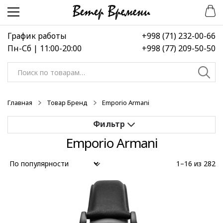
Перейти
Перейти
к
к
навигации
содержимому
График работы
+998 (71) 232-00-66
Пн-Сб | 11:00-20:00
+998 (77) 209-50-50
Искать:
Главная
Товар Бренд
Emporio Armani
Emporio Armani
Применить
1–16 из 282
Выберите диапазон цен