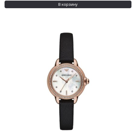
В корзину
20 мм
(8)
Показывать больше
Водозащита
100 м
(5)
30 м
(85)
Показывать больше
Дополнительно
Swarovski crystals
(14)
Кристаллы на циферблате
(2)
Применить