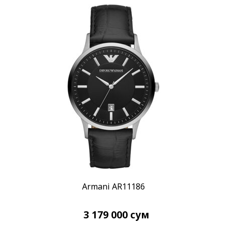
Механизм
Автоподзавод
(1)
Кварцевый
(279)
Показывать больше
Материал корпуса
Керамика
(22)
Сталь
(155)
Показывать больше
Материал браслета
Каучук
(5)
Керамика
(23)
Armani AR11186
Показывать больше
Размер корпуса
3 179 000
сум
18 x 25 мм
(1)