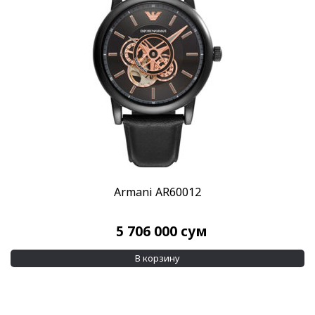
Скидка
-15%
(26)
Пол
Женские
(107)
Мужские
(175)
Категории
Дизайнерские часы
(282)
Все часы
(282)
Armani AR60012
Стиль
Дизайнерские
(258)
5 706 000
сум
Классические
(35)
В корзину
Повседневные
(32)
Стекло
Минеральное
(282)