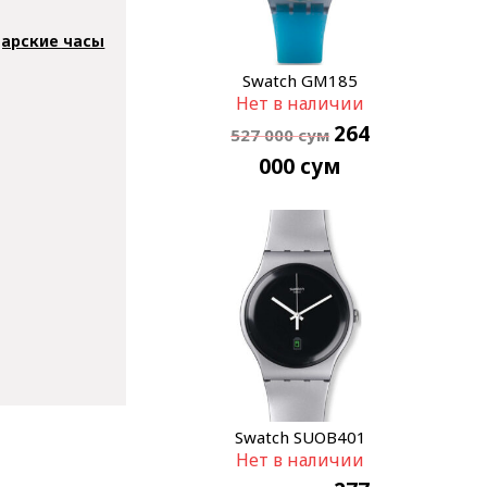
арские часы
Swatch GM185
Нет в наличии
264
527 000
сум
000
сум
Swatch SUOB401
Нет в наличии