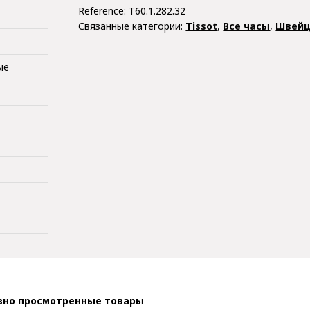
Reference:
T60.1.282.32
Связанные категории:
Tissot
,
Все часы
,
Швейц
ые
вно просмотренные товары