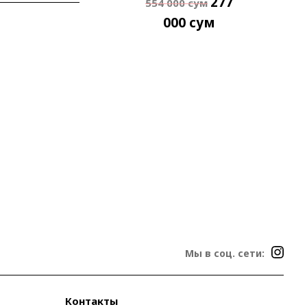
277
554 000
сум
000
сум
Мы в соц. сети:
Контакты