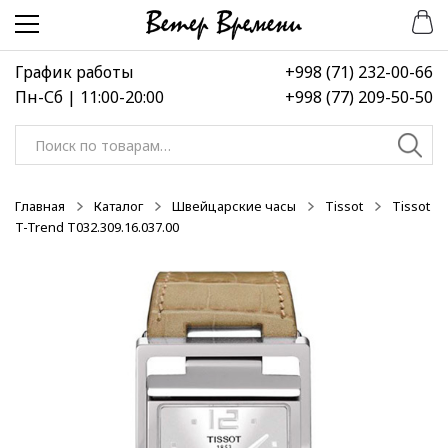
Перейти
Перейти
-50%
-50%
-50%
к
к
навигации
содержимому
График работы
+998 (71) 232-00-66
Пн-Сб | 11:00-20:00
+998 (77) 209-50-50
Искать:
Главная
Каталог
Швейцарские часы
Tissot
Tissot
T-Trend T032.309.16.037.00