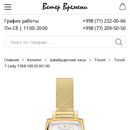
Перейти
Перейти
-30%
-30%
к
к
навигации
содержимому
График работы
+998 (71) 232-00-66
Пн-Сб | 11:00-20:00
+998 (77) 209-50-50
Искать:
Главная
Каталог
Швейцарские часы
Tissot
Tissot
T-Lady T058.109.33.031.00