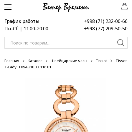
Перейти
Перейти
-50%
-50%
-50%
к
к
навигации
содержимому
График работы
+998 (71) 232-00-66
Пн-Сб | 11:00-20:00
+998 (77) 209-50-50
Искать:
Главная
Каталог
Швейцарские часы
Tissot
Tissot
T-Lady T094.210.33.116.01