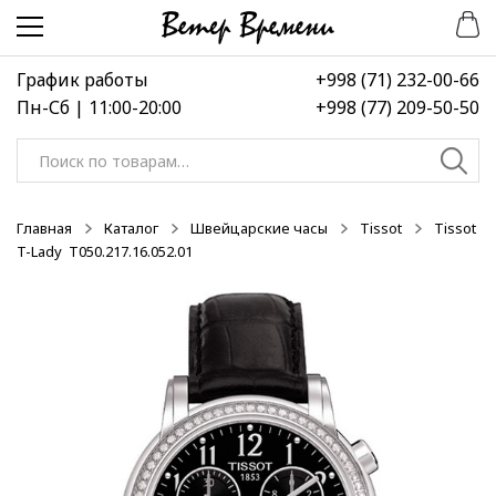
Перейти
Перейти
-50%
-50%
-50%
к
к
навигации
содержимому
График работы
+998 (71) 232-00-66
Пн-Сб | 11:00-20:00
+998 (77) 209-50-50
Искать:
Главная
Каталог
Швейцарские часы
Tissot
Tissot
T-Lady T050.217.16.052.01