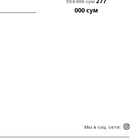
277
554 000
сум
000
сум
Мы в соц. сети: