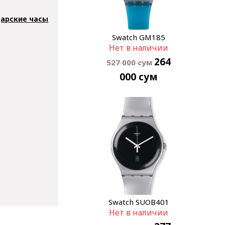
арские часы
Swatch GM185
Нет в наличии
264
527 000
сум
000
сум
Swatch SUOB401
Нет в наличии