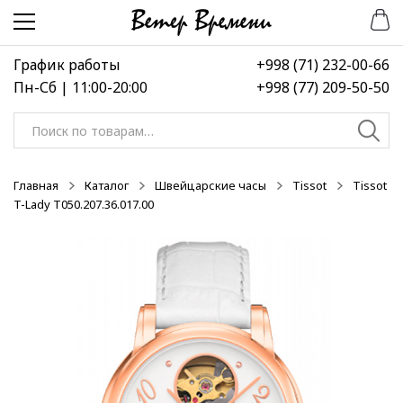
Перейти
Перейти
-50%
-50%
-50%
к
к
навигации
содержимому
График работы
+998 (71) 232-00-66
Пн-Сб | 11:00-20:00
+998 (77) 209-50-50
Искать:
Главная
Каталог
Швейцарские часы
Tissot
Tissot
T-Lady T050.207.36.017.00