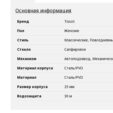
Основная информация
Бренд
Tissot
Пол
Женские
Стиль
Классические, Повседневн
Стекло
Сапфировое
Механизм
Автоподзавод, Механичес
Материал корпуса
Сталь/PVD
Материал
Сталь/PVD
Размер корпуса
25 мм
Водозащита
30 м