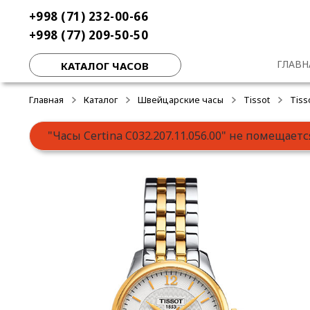
Перейти
Перейти
+998 (71) 232-00-66
к
к
+998 (77) 209-50-50
навигации
содержимому
ГЛАВН
КАТАЛОГ ЧАСОВ
Главная
Каталог
Швейцарские часы
Tissot
Tiss
"Часы Certina C032.207.11.056.00" не помещаетс