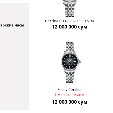
Certina C032.207.11.116.00
арские часы
12 000 000
сум
Часы Certina
Нет в наличии
C032.207.11.056.00
12 000 000
сум