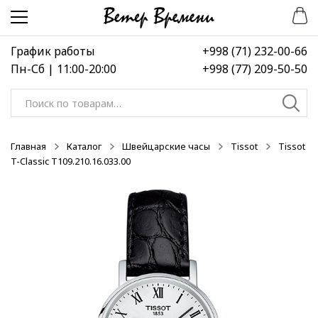
Перейти
Перейти
-50%
-50%
-50%
к
к
навигации
содержимому
График работы
+998 (71) 232-00-66
Пн-Сб | 11:00-20:00
+998 (77) 209-50-50
Искать:
Главная
Каталог
Швейцарские часы
Tissot
Tissot
T-Classic T109.210.16.033.00