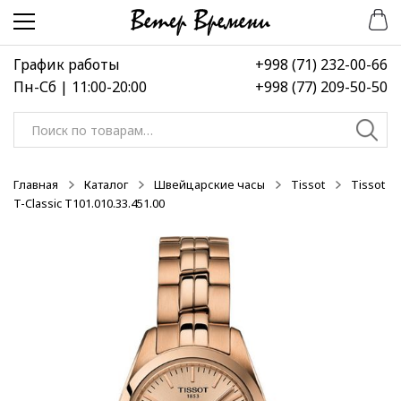
Перейти
Перейти
-50%
-50%
-50%
к
к
навигации
содержимому
График работы
+998 (71) 232-00-66
Пн-Сб | 11:00-20:00
+998 (77) 209-50-50
Искать:
Главная
Каталог
Швейцарские часы
Tissot
Tissot
T-Classic T101.010.33.451.00